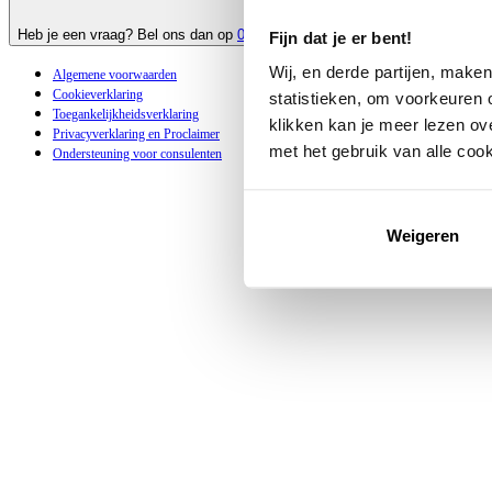
Bel met ons
Heb je een vraag? Bel ons dan op
085-7738089
. Dit kan op werkdagen tus
Fijn dat je er bent!
Wij, en derde partijen, make
Algemene voorwaarden
Cookieverklaring
statistieken, om voorkeuren o
Toegankelijkheidsverklaring
klikken kan je meer lezen ov
Privacyverklaring en Proclaimer
met het gebruik van alle coo
Ondersteuning voor consulenten
Weigeren