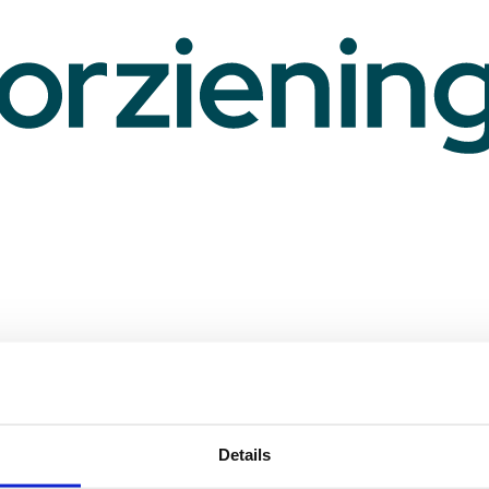
Chat met o
Details
ou geldt.
Krijg live antwoord op je vragen. Je kan met ons chatten van maan