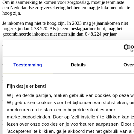
Om in aanmerking te komen voor zorgtoeslag, moet je tenminste
een Nederlandse zorgverzekering hebben en mag je inkomen niet te
hoog zijn.
Je inkomen mag niet te hoog zijn. In 2023 mag je jaarinkomen niet
hoger zijn dan € 38.520. Als je een toeslagpartner hebt, mag het
gecombineerde inkomen niet meer zijn dan € 48.224 per jaar.
Je vermogen moet binnen bepaalde grenzen blijven. Zie onderdeel
Vermogen.
Ben je 18 jaar of ouder? Vanaf je 18e verjaardag ben je zelf
Toestemming
Details
Over
verantwoordelijk voor je eigen zorgverzekering en kun je
zorgtoeslag aanvragen. Als je binnenkort 18 wordt, is het belangrijk
om op tijd je eigen zorgverzekering af te sluiten en meteen
zorgtoeslag aan te vragen. Je kunt zorgtoeslag ontvangen vanaf de
Fijn dat je er bent!
maand na je 18e verjaardag.
Wij, en derde partijen, maken gebruik van cookies op deze w
Kinderopvangtoeslag
Wij gebruiken cookies voor het bijhouden van statistieken, o
voorkeuren op te slaan en in beperkte situaties voor
Kinderopvangtoeslag is een financiële bijdrage van de overheid om
marketingdoeleinden. Door op 'zelf instellen' te klikken kan j
ouders te helpen met de kosten van kinderopvang. Het stelt
lezen over onze cookies en je voorkeuren aanpassen. Door 
werkende ouders in staat om de kosten van kinderopvang en
buitenschoolse opvang deels te compenseren, waardoor ze
'accepteren' te klikken, ga je akkoord met het gebruik van all