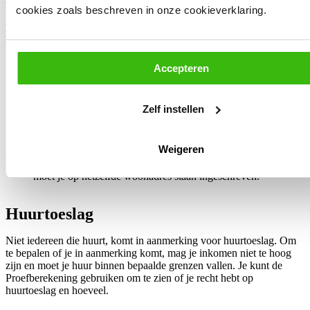
makkelijker kunnen blijven werken of studeren.
cookies zoals beschreven in onze cookieverklaring.
De basale voorwaarden voor het ontvangen van
kinderopvangtoeslag zijn onder meer:
Rechtmatige kinderopvang: De opvang waarvoor je
Accepteren
kinderopvangtoeslag aanvraagt, moet voldoen aan de
wettelijke kwaliteitseisen en geregistreerd staan in het
Landelijk Register Kinderopvang (LRK).
Zelf instellen
Werk, studie of traject naar werk: In de meeste gevallen moet
je, je partner, of medebewoner werken, studeren, of een traject
naar werk volgen. Er gelden ook uitzonderingen voor
Weigeren
bijvoorbeeld ouders met een sociale of medische indicatie.
Ingeschreven op hetzelfde woonadres**: Als je samenwoont,
moet je op hetzelfde woonadres staan ingeschreven.
Huurtoeslag
Niet iedereen die huurt, komt in aanmerking voor huurtoeslag. Om
te bepalen of je in aanmerking komt, mag je inkomen niet te hoog
zijn en moet je huur binnen bepaalde grenzen vallen. Je kunt de
Proefberekening gebruiken om te zien of je recht hebt op
huurtoeslag en hoeveel.